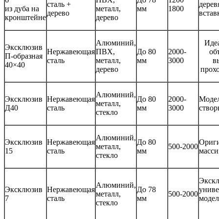
сталь +
дерев
из дуба на
металл,
мм
1800
дерево
встав
кронштейне
дерево
Алюминий,
Иде
Эксклюзив
Нержавеющая
ПВХ,
До 80
2000-
об
П-образная
сталь
металл,
мм
3000
в
40×40
дерево
прох
Алюминий,
Эксклюзив
Нержавеющая
До 80
2000-
Модел
металл,
Д40
сталь
мм
3000
створ
стекло
Алюминий,
Эксклюзив
Нержавеющая
До 80
Ориг
металл,
500-2000
15
сталь
мм
масси
стекло
Экск
Алюминий,
Эксклюзив
Нержавеющая
До 78
униве
металл,
500-2000
7
сталь
мм
модел
стекло