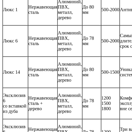
Алюминий,
Нержавеющая
ПВХ,
До 80
Люкс 1
500-2000
Антив
сталь
металл,
мм
дерево
Алюминий,
Самы
Нержавеющая
ПВХ,
До 78
Люкс 6
500-2000
длит
сталь
металл,
мм
срок 
дерево
Алюминий,
Нержавеющая
ПВХ,
До 80
Уника
Люкс 14
500-1500
сталь
металл,
мм
систе
дерево
Эксклюзив
Алюминий,
Нержавеющая
1200
Комф
6
ПВХ,
До 78
сталь +
1500
экспл
со вставкой
металл,
мм
дерево
1800
вне с
из дуба
дерево
Эксклюзив
Алюминий,
Нержавеющая
Три в
6
ПВХ,
До 78
1200