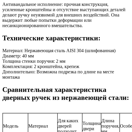
Антивандальное исполнение: прочная конструкция,
усиленные кронштейны и отсутствие выступающих деталей
делают ручку неуязвимой для внешних воздействий. Она
выдержит любые попытки деформации или
несанкционированного вмешательства.
Технические характеристики:
Материал: Нержавеющая сталь AISI 304 (шлифованная)
Диаметр: 40 мм
Толщина стенки поручня: 2 мм
Комплектация: 2 кронштейна, крепеж
Дополнительно: Возможна подрезка по длине на месте
монтажа
Сравнительная характеристика
дверных ручек из нержавеющей стали:
Для каких
Длина
Толщина
Модель
Материал
дверей
поручня,
Особ
двери
подходит
мм