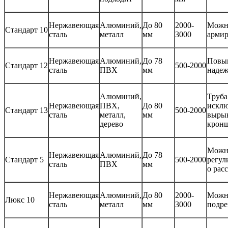
Нержавеющая
Алюминий,
До 80
2000-
Можн
Стандарт 10
сталь
металл
мм
3000
армир
Нержавеющая
Алюминий,
До 78
Повы
Стандарт 12
500-2000
сталь
ПВХ
мм
надеж
Алюминий,
Труба
Нержавеющая
ПВХ,
До 80
исклю
Стандарт 13
500-2000
сталь
металл,
мм
выры
дерево
крон
Можн
Нержавеющая
Алюминий,
До 78
Стандарт 5
500-2000
регул
сталь
ПВХ
мм
о рас
Нержавеющая
Алюминий,
До 80
2000-
Можн
Люкс 10
сталь
металл
мм
3000
подре