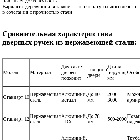
повышает долговечность
Вариант с деревянной вставкой — тепло натурального дерева
в сочетании с прочностью стали
Сравнительная характеристика
дверных ручек из нержавеющей стали:
Для каких
Длина
Толщина
Модель
Материал
дверей
поручня,
Особ
двери
подходит
мм
Нержавеющая
Алюминий,
До 80
2000-
Можн
Стандарт 10
сталь
металл
мм
3000
армир
Нержавеющая
Алюминий,
До 78
Повы
Стандарт 12
500-2000
сталь
ПВХ
мм
надеж
Алюминий,
Труба