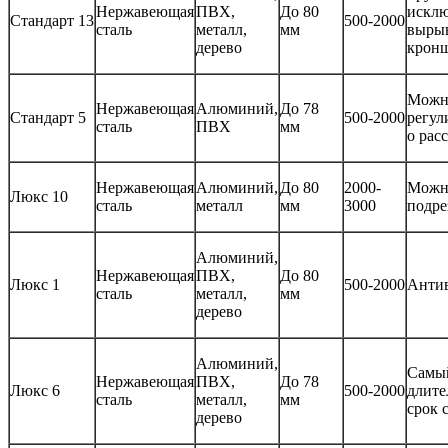
Нержавеющая
ПВХ,
До 80
исклю
Стандарт 13
500-2000
сталь
металл,
мм
выры
дерево
крон
Можн
Нержавеющая
Алюминий,
До 78
Стандарт 5
500-2000
регул
сталь
ПВХ
мм
о рас
Нержавеющая
Алюминий,
До 80
2000-
Можн
Люкс 10
сталь
металл
мм
3000
подре
Алюминий,
Нержавеющая
ПВХ,
До 80
Люкс 1
500-2000
Антив
сталь
металл,
мм
дерево
Алюминий,
Самы
Нержавеющая
ПВХ,
До 78
Люкс 6
500-2000
длит
сталь
металл,
мм
срок 
дерево