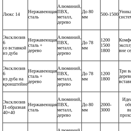
Алюминий,
Нержавеющая
ПВХ,
До 80
Уника
Люкс 14
500-1500
сталь
металл,
мм
систе
дерево
Эксклюзив
Алюминий,
Нержавеющая
1200
Комф
6
ПВХ,
До 78
сталь +
1500
экспл
со вставкой
металл,
мм
дерево
1800
вне с
из дуба
дерево
Эксклюзив
Алюминий,
Нержавеющая
Три в
6
ПВХ,
До 78
1200
сталь +
дерев
из дуба на
металл,
мм
1800
дерево
встав
кронштейне
дерево
Алюминий,
Иде
Эксклюзив
Нержавеющая
ПВХ,
До 80
2000-
об
П-образная
сталь
металл,
мм
3000
в
40×40
дерево
прох
Алюминий,