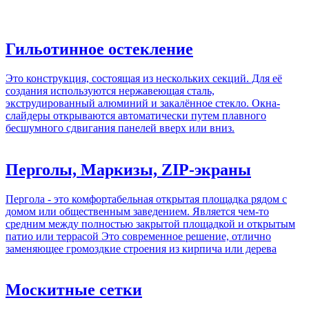
Гильотинное остекление
Это конструкция, состоящая из нескольких секций. Для её
создания используются нержавеющая сталь,
экструдированный алюминий и закалённое стекло. Окна-
слайдеры открываются автоматически путем плавного
бесшумного сдвигания панелей вверх или вниз.
Перголы, Маркизы, ZIP-экраны
Пергола - это комфортабельная открытая площадка рядом с
домом или общественным заведением. Является чем-то
средним между полностью закрытой площадкой и открытым
патио или террасой Это современное решение, отлично
заменяющее громоздкие строения из кирпича или дерева
Москитные сетки