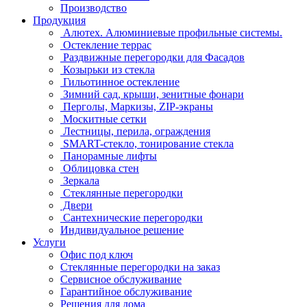
Производство
Продукция
Алютех. Алюминиевые профильные системы.
Остекление террас
Раздвижные перегородки для Фасадов
Козырьки из стекла
Гильотинное остекление
Зимний сад, крыши, зенитные фонари
Перголы, Маркизы, ZIP-экраны
Москитные сетки
Лестницы, перила, ограждения
SMART-стекло, тонирование стекла
Панорамные лифты
Облицовка стен
Зеркала
Стеклянные перегородки
Двери
Сантехнические перегородки
Индивидуальное решение
Услуги
Офис под ключ
Стеклянные перегородки на заказ
Сервисное обслуживание
Гарантийное обслуживание
Решения для дома