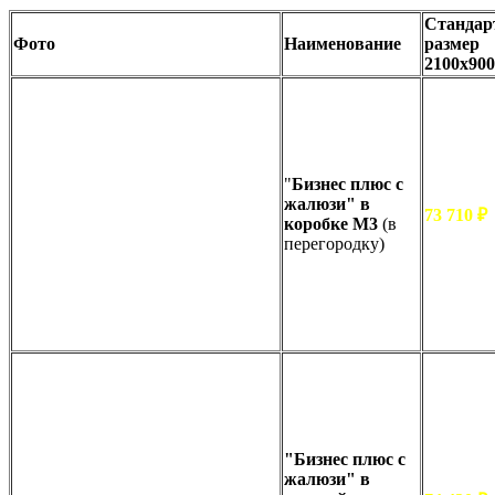
Станда
Фото
Наименование
размер
2100х90
"
Бизнес плюс с
жалюзи" в
73 710 ₽
коробке М3
(в
перегородку)
"Бизнес плюс с
жалюзи" в