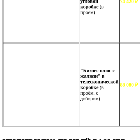
угловой
74 420 ₽
коробке
(в
проём)
"Бизнес плюс с
жалюзи" в
телескопической
88 080 ₽
коробке
(в
проём, с
добором)